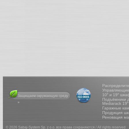
Распределит
Управляющие
10″ и 19″ ш
Защищаем окружающую среду
Подъёмники д
»
Mediarack 19
Гаражные ка
Продукция ш
Реновация 
© 2026 Sabaj-System Sp. z o.o. все права сохраняются / All rights reserved